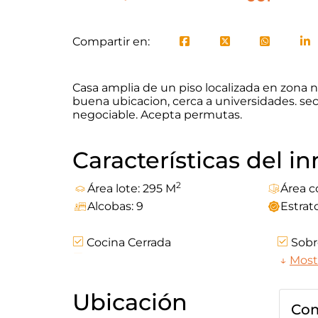
Compartir en:
Casa amplia de un piso localizada en zona 
buena ubicacion, cerca a universidades. sect
negociable. Acepta permutas.
Características del 
2
Área lote: 295 M
Área c
Alcobas: 9
Estrato
Cocina Cerrada
Sobre
Comodas Vias De Acceso
↓
Mostr
Ubicación
Com