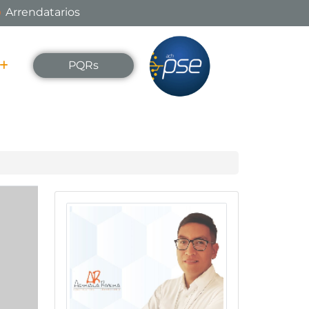
Arrendatarios
PQRs