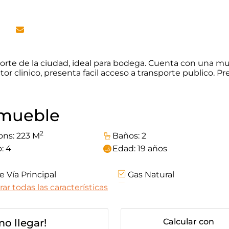
norte de la ciudad, ideal para bodega. Cuenta con una m
or clinico, presenta facil acceso a transporte publico. Pr
inmueble
2
ons: 223 M
Baños: 2
: 4
Edad: 19 años
 Vía Principal
Gas Natural
Patio: 0 amplio
ar todas las características
o llegar!
Calcular con