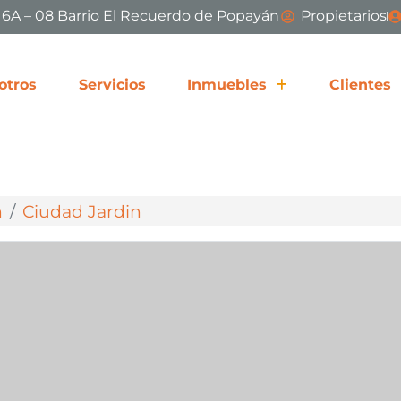
# 6A – 08 Barrio El Recuerdo de Popayán
Propietarios
otros
Servicios
Inmuebles
Clientes
n
Ciudad Jardin