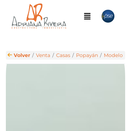
Volver
Venta
Casas
Popayán
Modelo