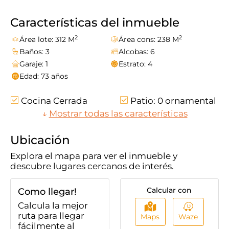
Características del inmueble
2
2
Área lote: 312 M
Área cons: 238 M
Baños: 3
Alcobas: 6
Garaje: 1
Estrato: 4
Edad: 73 años
Cocina Cerrada
Patio: 0 ornamental
En Zona Residencial
↓
Mostrar todas las características
Gas Natural
Zona De Ropas
Cerca A Sector
Comercial
Ubicación
Estado Del
Antejardín: 0
Explora el mapa para ver el inmueble y
Inmueble Bueno
amplio
descubre lugares cercanos de interés.
Comodas Vias De
Acceso
Calcular con
Como llegar!
Calcula la mejor
ruta para llegar
Maps
Waze
fácilmente al