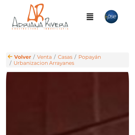
Volver
Venta
Casas
Popayán
Urbanizacion Arrayanes