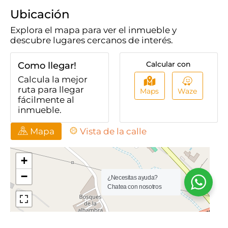
Gas Natural
Zona De Ropas: 0
amplio y cubierto.
Ubicación
Unidad Cerrada
Cerca A Sector
Explora el mapa para ver el inmueble y
Comercial
descubre lugares cercanos de interés.
Estado Del
Conjunto Cerrado
Inmueble Bueno
Calcular con
Como llegar!
Vigilancia 7 X 24
Trans. Público
Calcula la mejor
Cercano
ruta para llegar
Maps
Waze
fácilmente al
inmueble.
Mapa
Vista de la calle
¿Necesitas ayuda?
Chatea con nosotros