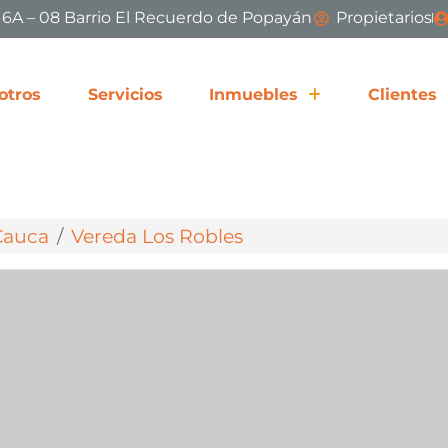
# 6A – 08 Barrio El Recuerdo de Popayán
Propietarios
otros
Servicios
Inmuebles
Clientes
Cauca
Vereda Los Robles