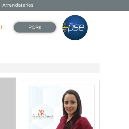
Arrendatarios
PQRs