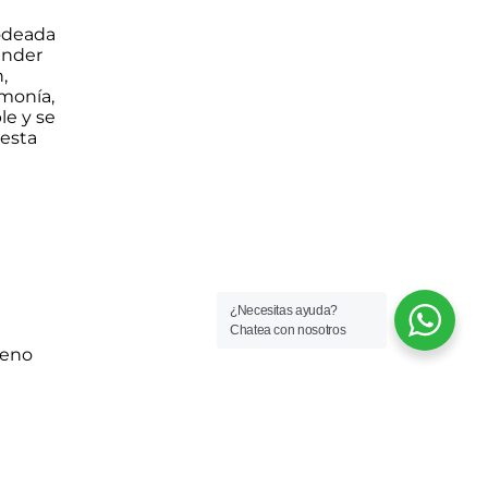
rodeada
ender
,
rmonía,
le y se
 esta
¿Necesitas ayuda?
Chatea con nosotros
ueno