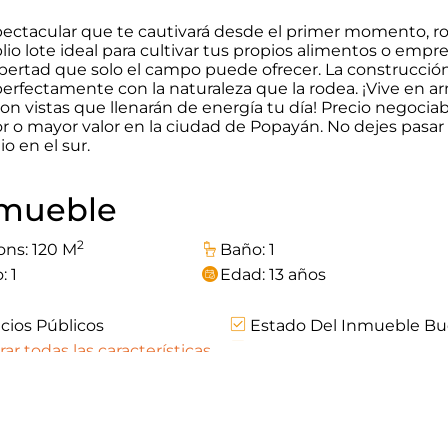
spectacular que te cautivará desde el primer momento, 
lio lote ideal para cultivar tus propios alimentos o empr
 libertad que solo el campo puede ofrecer. La construcción
perfectamente con la naturaleza que la rodea. ¡Vive en a
on vistas que llenarán de energía tu día! Precio negociab
o mayor valor en la ciudad de Popayán. No dejes pasar
o en el sur.
inmueble
2
ons: 120 M
Baño: 1
: 1
Edad: 13 años
cios Públicos
Estado Del Inmueble B
Zona De Ropas
ar todas las características
o llegar!
Calcular con