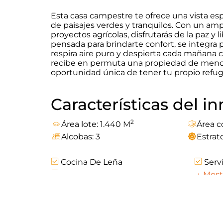
Esta casa campestre te ofrece una vista e
de paisajes verdes y tranquilos. Con un amp
proyectos agrícolas, disfrutarás de la paz y
pensada para brindarte confort, se integra 
respira aire puro y despierta cada mañana c
recibe en permuta una propiedad de menor 
oportunidad única de tener tu propio refugi
Características del 
2
Área lote: 1.440 M
Área c
Alcobas: 3
Estrato
Cocina De Leña
Servi
En Zona Residencial
↓
Mostr
Ubicación
Com
Explora el mapa para ver el