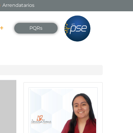
Arrendatarios
PQRs