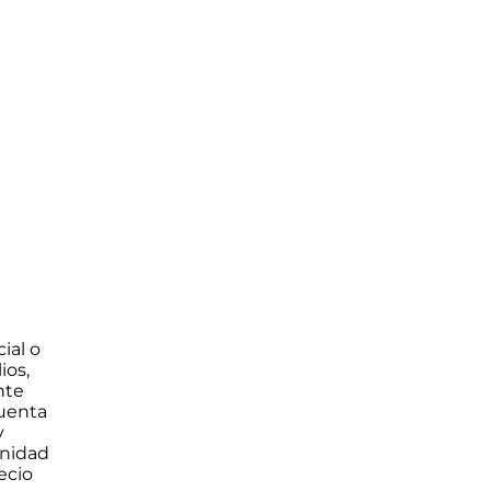
a
ial o
ios,
nte
cuenta
y
unidad
ecio