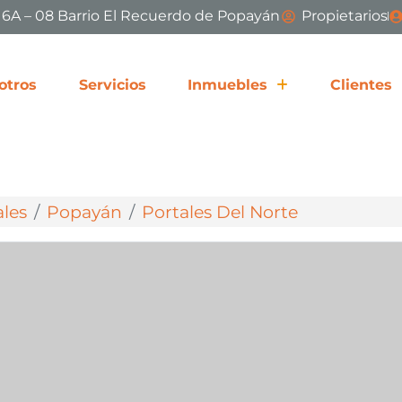
# 6A – 08 Barrio El Recuerdo de Popayán
Propietarios
otros
Servicios
Inmuebles
Clientes
ales
Popayán
Portales Del Norte