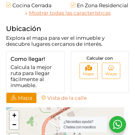
Cocina Cerrada
En Zona Residencial
Zona De Ropas
↓
Mostrar todas las características
Trans. Público
Cercano
Estado Del
Ubicación
Inmueble Para
Explora el mapa para ver el inmueble y
Remodelar
descubre lugares cercanos de interés.
Calcular con
Como llegar!
Calcula la mejor
ruta para llegar
Maps
Waze
fácilmente al
inmueble.
Mapa
Vista de la calle
¿Necesitas ayuda?
Chatea con nosotros