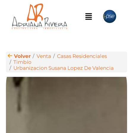
Volver
Venta
Casas Residenciales
Timbío
Urbanizacion Susana Lopez De Valencia