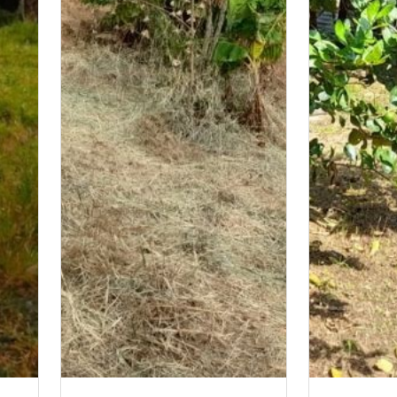
naturaleza, 
potencial d
unen para o
excelente o