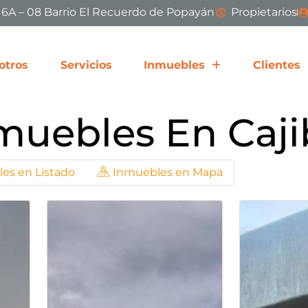
# 6A – 08 Barrio El Recuerdo de Popayán
Propietarios
otros
Servicios
Inmuebles
Clientes
muebles En Caji
es en Listado
Inmuebles en Mapa