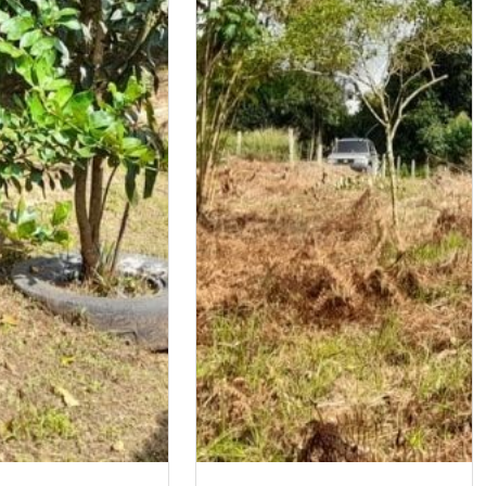
la tranquilidad y el
e crecimiento se
frecerte una
portunidad!