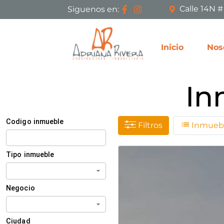
Calle 14N 
Siguenos en:
Inicio
Nos
In
Filtros
Inmuebl