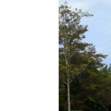
microfútbol, las vías se
entregan en afirmado. el pr
es negociable y no acepta
permutas.