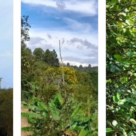
del ruido de
ecio
ubicación es
lago el bols
atractivos 
visitados de
este lote e
alternativa
turismo rur
desean adqu
con potencia
la zona cue
seguro y ag
naturaleza y
que la conv
inversión id
vivienda co
y descanso. 
negociable,
lotear, ubi
cerrado, tie
construcción
en un lugar