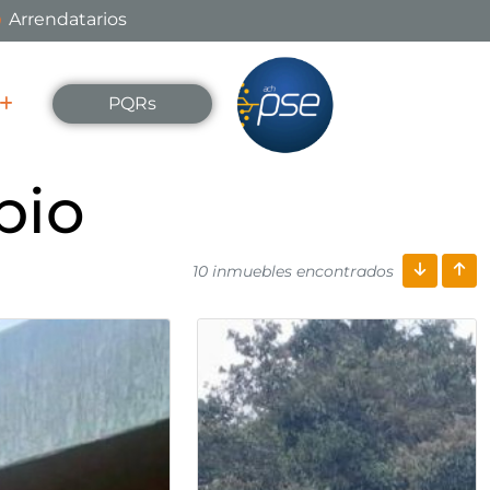
Arrendatarios
PQRs
bio
10 inmuebles encontrados