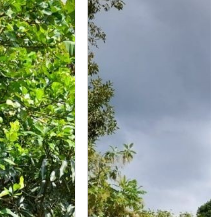
 la ciudad. su
tratégica, cerca al
ón, uno de los
naturales más
 la región, convierte
n una excelente
 para proyectos de
al o para quienes
irir una propiedad
l de valorización.
nta con un entorno
radable, rodeado de
 con fácil acceso, lo
ierte en una
eal tanto para
mo para recreación
lote rural, precio
 plano no se puede
cado en conjunto
ne licencia de
 y planos. ¡invierte
 donde la