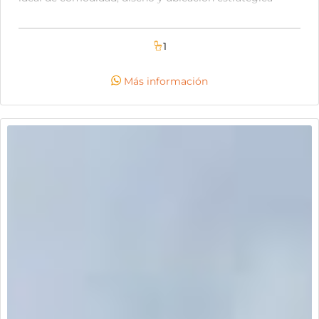
sobre vía principal. el local cuenta con excelentes
acabados, agua y energía, no cuenta gas domiciliario, y
el valor de los servicios van incluidos en el canon de
1
arrendamiento. la zona destaca por su fácil acceso a
transporte público, cercanía a colegios y excelente
Más información
calidad de vida. no se arrienda para para taller de motos
o carros, estanco, venta de licores, bar ni discoteca. si
estás interesado, escríbeme para más información o
agendar visita.