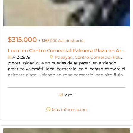
$315.000
+ $185.000 Administración
Local en Centro Comercial Palmera Plaza en Arriendo
742-2879
Popayán
,
Centro Comercial Palmera Plaza
¡oportunidad que no puedes dejar pasar! en arriendo
practico y versátil local comercial en el centro comercial
palmera plaza, ubicado en zona comercial con alto flujo
vehicular y peatonal. este local se encuentra ubicado
dentro del centro comercial en el segundo piso, es ideal
para emprendedores, pequeños negocios, oficina
2
12 m
administrativa o incluso como bodega estratégica. en el
primer piso del centro comercial se encuentra
Más información
supertiendas olímpica siendo esto una ventaja para
cualquier marca. aprovecha esta oportunidad y agenda
una cita con nosotros para conocer este inmueble.