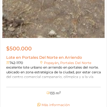
$500.000
Lote en Portales Del Norte en Arriendo
742-1170
Popayán
,
Portales Del Norte
excelente lote urbano en arriendo en portales del norte.
ubicado en zona estratégica de la ciudad, por estar cerca
del centro comercial campanario, olímpica y a la vía
panamericana. el lote al ser completamente plano es
ideal para el funcionamiento de un parqueadero. para
mayor información, por favor comunícate con nosotros,
2
133 m
con mucho gusto te atenderemos. inmobiliaria adriana
rivera siempre a tu servicio.
Más información