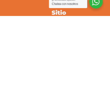
Chatea con nosotros
Sitio
Nosotros
Servicios
Inmuebles
En arriendo
En venta
Clientes
Propietarios
Arrendatarios
Pqrs
Reparaciones locativas
Consignar inmueble
Simulador para arriendos