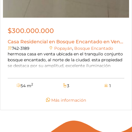
$300.000.000
Casa Residencial en Bosque Encantado en Venta
742-3189
Popayán
,
Bosque Encantado
hermosa casa en venta ubicada en el tranquilo conjunto
bosque encantado, al norte de la ciudad. esta propiedad
se destaca por su amplitud, excelente iluminación
natural y acabados recientes, ofreciendo espacios
cómodos y funcionales para toda la familia. el conjunto
cuenta con piscina ideal para el disfrute y el descanso,
2
54 m
3
1
además de un cómodo salón social para reuniones
familiares y sociales, vigilancia 24/7, lo que brinda
Más información
seguridad y tranquilidad permanente. la casa se
encuentra distribuida en tres pisos, dispone de
parqueadero y gas domiciliario. con fácil acceso a la
variante norte, y muy cerca de importantes centros
comerciales del sector, como el centro comercial
monserrat, supermercados y servicios