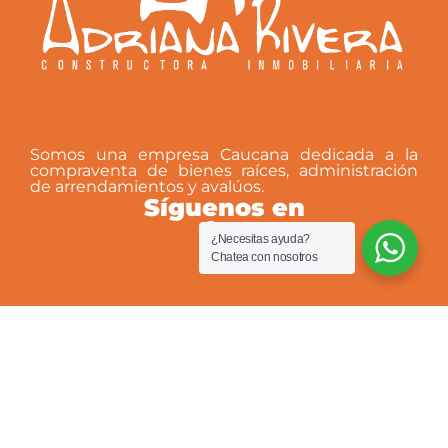
Somos una empresa Caucana dedicada a la
compraventa de bienes raíces, administración
de arrendamientos y avalúos.
Síguenos en
¿Necesitas ayuda?
Chatea con nosotros
Sitio
Nosotros
Servicios
Inmuebles
En arriendo