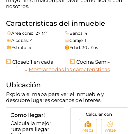
mayor información por favor comunícate con
nosotros.
Características del inmueble
2
Área cons: 127 M
Baños: 4
Alcobas: 4
Garaje: 1
Estrato: 4
Edad: 30 años
Closet: 1 en cada
Cocina Semi-
habitacion
Integral
↓
Mostrar todas las características
En Zona Comercial
Cuarto Y Baño De
Servicio
Ubicación
Estado Del
Comodas Vias De
Explora el mapa para ver el inmueble y
Inmueble Bueno
Acceso
descubre lugares cercanos de interés.
Gas Natural
Zona De Ropas
Trans. Público
Calcular con
Como llegar!
Cercano
Calcula la mejor
ruta para llegar
Maps
Waze