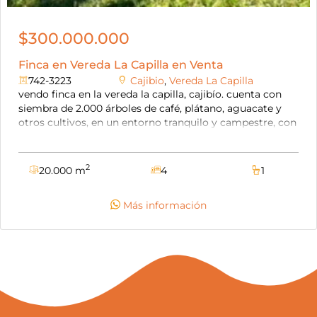
$300.000.000
Finca en Vereda La Capilla en Venta
742-3223
Cajibio
,
Vereda La Capilla
vendo finca en la vereda la capilla, cajibío. cuenta con
siembra de 2.000 árboles de café, plátano, aguacate y
otros cultivos, en un entorno tranquilo y campestre, con
clima templado y tierras fértiles ideales para la
producción. hermosas vistas naturales. finca iluminada,
ventilada y parcialmente plana, excelente opción para
2
20.000 m
4
1
vivir o invertir. precio negociable.
Más información