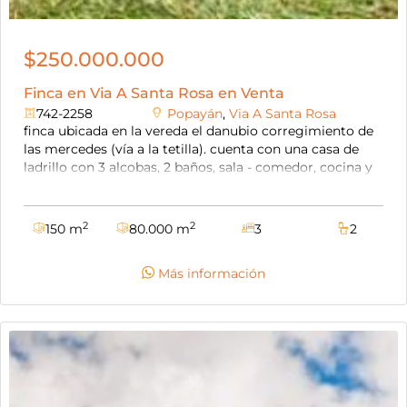
$250.000.000
Finca en Via A Santa Rosa en Venta
742-2258
Popayán
,
Via A Santa Rosa
finca ubicada en la vereda el danubio corregimiento de
las mercedes (vía a la tetilla). cuenta con una casa de
ladrillo con 3 alcobas, 2 baños, sala - comedor, cocina y
zona de ropas. pozo séptico, aljibe y motobomba.
topografía: ondulada, tiene sembrado 800 pinos
tecunumanii, 2 hectáreas sembradas de caña. acueducto
2
2
150 m
80.000 m
3
2
y energía de popayán. precio negociable, acepta
permutas por inmuebles urbanos.
Más información