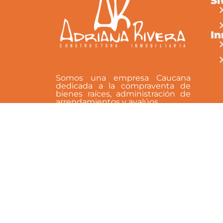
Si
el éxito de tu negocio, con a
demanda y excelente potenc
¡contáctanos para más deta
I
y programar una visita!
Somos una empresa Caucana
dedicada a la compraventa de
bienes raíces, administración de
arrendamientos y avalúos.
Síguenos en