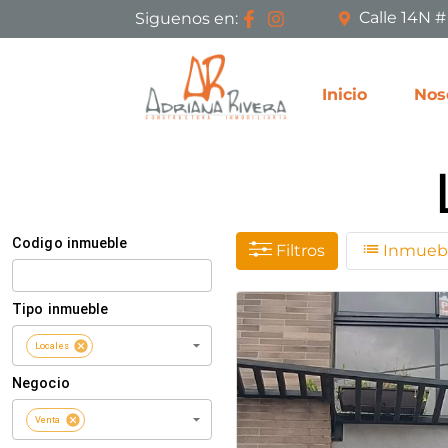
Calle 14N 
Siguenos en:
Inicio
Nos
Filtros
Inmuebl