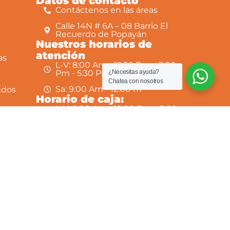
Datos de contacto
Contáctenos en las áreas
Calle 14N # 6A – 08 Barrio El
Recuerdo de Popayán
Nuestros horarios de
atención
as
L-V: 8:00 Am - 12:30 Pm y 2:00
¿Necesitas ayuda?
Pm - 5:30 Pm
Chatea con nosotros
Sa: 9:00 Am - 12:00 m
ndos
Horario de caja:
L-V: 8:00 Am - 12:00 Pm y 2:00
Pm - 4:30 Pm