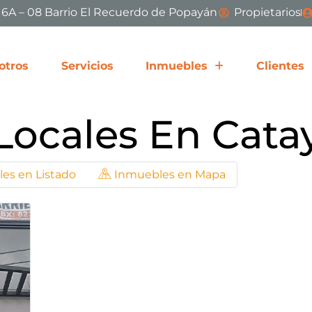
# 6A – 08 Barrio El Recuerdo de Popayán
Propietarios
otros
Servicios
Inmuebles
Clientes
Locales En Cata
es en Listado
Inmuebles en Mapa