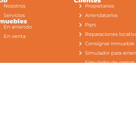
tio
Clientes
lta
Nosotros
Propietarios
ial.
Servicios
Arrendatarios
lles
nmuebles
Pqrs
En arriendo
Reparaciones locativ
En venta
Consignar inmueble
Simulador para arrie
Simulador de gastos
notariales