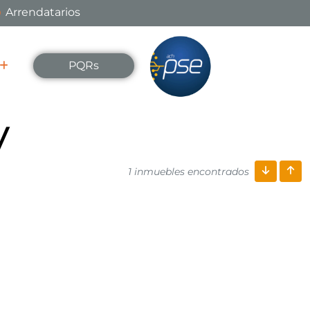
Arrendatarios
PQRs
y
1 inmuebles encontrados