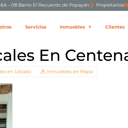
# 6A – 08 Barrio El Recuerdo de Popayán
Propietarios
otros
Servicios
Inmuebles
Clientes
ales En Centen
es en Listado
Inmuebles en Mapa