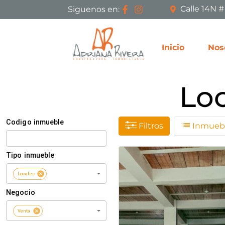
Calle 14N 
Siguenos en:
Inicio
Nos
Loc
Filtros
Inmuebl