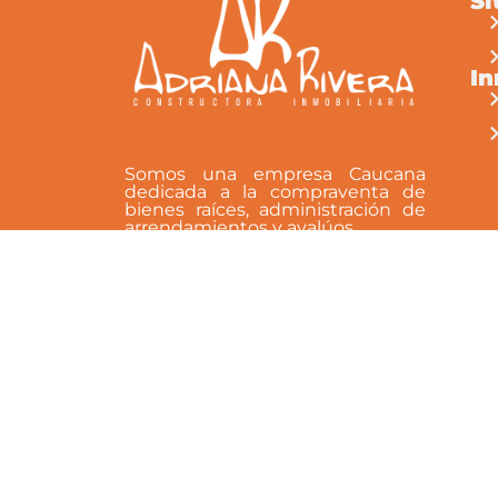
Si
contáctanos hoy mismo al 
obtener más información y
programar una visita a esta
I
increíble propiedad.
Somos una empresa Caucana
dedicada a la compraventa de
bienes raíces, administración de
arrendamientos y avalúos.
Síguenos en