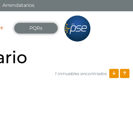
Arrendatarios
PQRs
ario
1 inmuebles encontrados