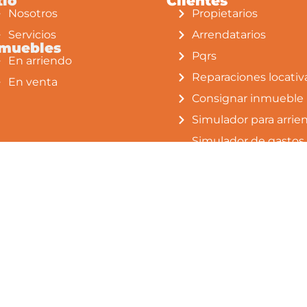
tio
Clientes
para
Nosotros
Propietarios
Servicios
Arrendatarios
nmuebles
Pqrs
En arriendo
Reparaciones locativ
En venta
Consignar inmueble
Simulador para arrie
Simulador de gastos
notariales