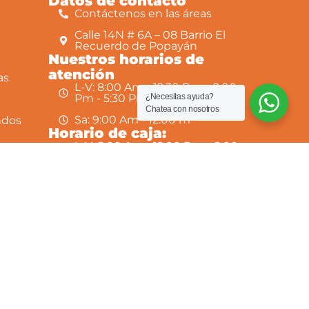
Datos de contacto
Contáctenos en las áreas
Calle 14N # 6A – 08 Barrio El
Recuerdo de Popayán
Nuestros horarios de
atención
as
L-V: 8:00 Am - 12:30 Pm y 2:00
¿Necesitas ayuda?
Pm - 5:30 Pm
Chatea con nosotros
Sa: 9:00 Am - 12:00 m
ndos
Horario de caja:
L-V: 8:00 Am - 12:00 Pm y 2:00
Pm - 4:30 Pm