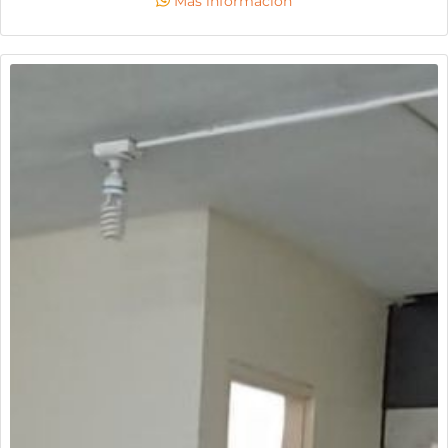
Más información
buscan establecer su negocio en un entorno moderno,
dinámico y en crecimiento constante. precio
negociable. ¡invierte en una ubicación ganadora y lleva
tu negocio al siguiente nivel!