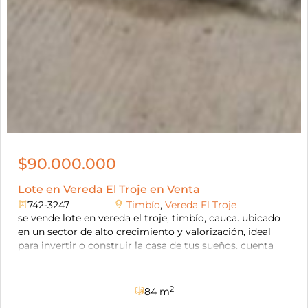
$90.000.000
Lote en Vereda El Troje en Venta
742-3247
Timbío
,
Vereda El Troje
se vende lote en vereda el troje, timbío, cauca. ubicado
en un sector de alto crecimiento y valorización, ideal
para invertir o construir la casa de tus sueños. cuenta
con un área de 84 m² y disponibilidad de servicios
públicos: agua, gas y energía. la fachada del proyecto se
debe conservar, pero el diseño interior puede adaptarse
2
84 m
totalmente a tu gusto. uno de sus mayores beneficios es