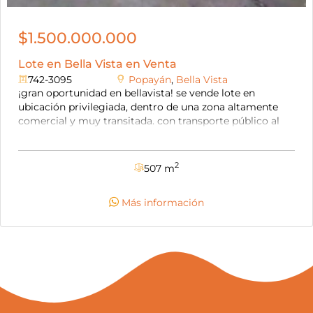
$1.500.000.000
Lote en Bella Vista en Venta
742-3095
Popayán
,
Bella Vista
¡gran oportunidad en bellavista! se vende lote en
ubicación privilegiada, dentro de una zona altamente
comercial y muy transitada. con transporte público al
frente, acceso a todos los servicios, frente a vía principal
y totalmente plano, es perfecto para desarrollar tu
proyecto comercial o de inversión, cercano a colegios y
2
507 m
zonas comerciales como terraplaza. precio negociable.
¡no dejes pasar esta opción única!
Más información