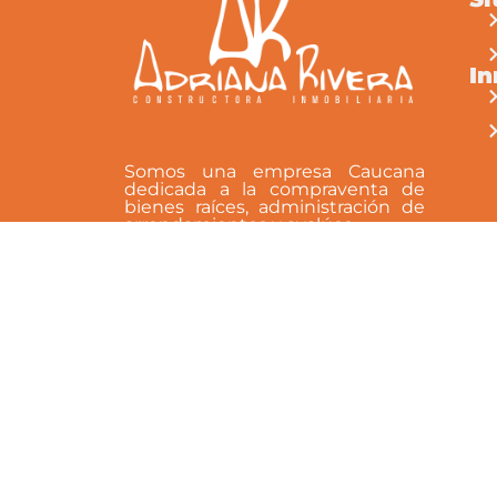
I
Somos una empresa Caucana
dedicada a la compraventa de
bienes raíces, administración de
arrendamientos y avalúos.
Síguenos en