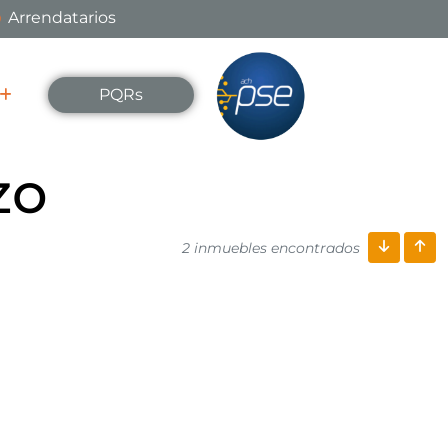
Arrendatarios
PQRs
zo
2 inmuebles encontrados