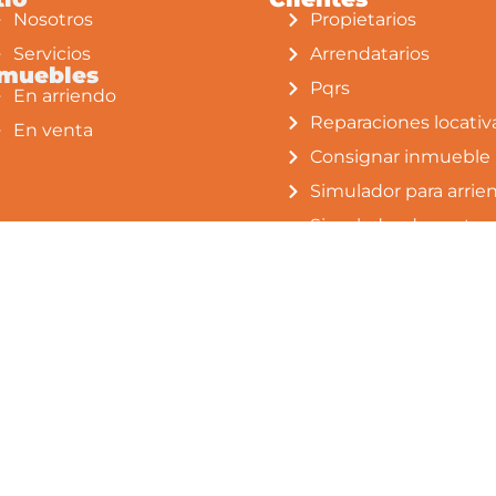
inversion en bien raiz.
Nosotros
Propietarios
Servicios
Arrendatarios
nmuebles
Pqrs
En arriendo
Reparaciones locativ
En venta
Consignar inmueble
Simulador para arrie
Simulador de gastos
notariales