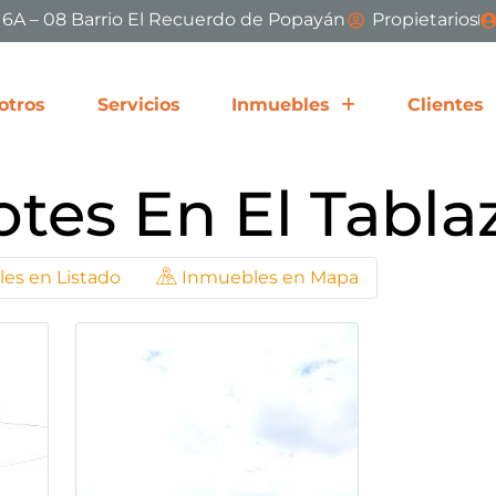
# 6A – 08 Barrio El Recuerdo de Popayán
Propietarios
otros
Servicios
Inmuebles
Clientes
otes En El Tabla
es en Listado
Inmuebles en Mapa