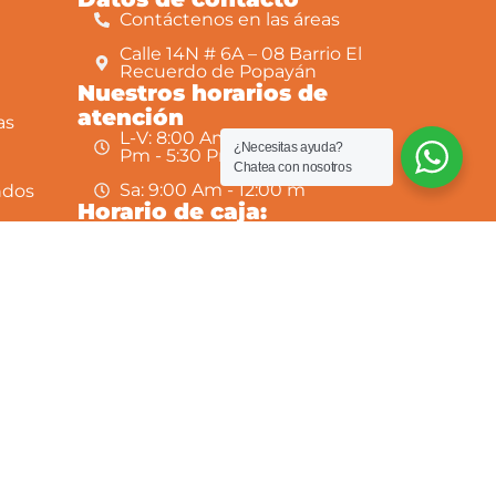
Contáctenos en las áreas
Calle 14N # 6A – 08 Barrio El
Recuerdo de Popayán
Nuestros horarios de
atención
as
L-V: 8:00 Am - 12:30 Pm y 2:00
¿Necesitas ayuda?
Pm - 5:30 Pm
Chatea con nosotros
Sa: 9:00 Am - 12:00 m
ndos
Horario de caja:
L-V: 8:00 Am - 12:00 Pm y 2:00
Pm - 4:30 Pm