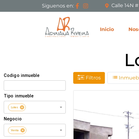
Calle 14N 
Siguenos en:
Inicio
Nos
L
Filtros
Inmuebl