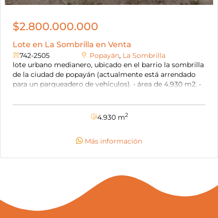
$2.800.000.000
Lote en La Sombrilla en Venta
742-2505
Popayán
,
La Sombrilla
lote urbano medianero, ubicado en el barrio la sombrilla
de la ciudad de popayán (actualmente está arrendado
para un parqueadero de vehículos). • área de 4.930 m2. •
está sobre vía vehicular pavimentada. • 90% plano, 10%
en pendiente. • tiene cerramiento de muros, reja y limita
con el río ejido. • no tiene licencia de construcción, si
2
4.930 m
tiene planos. • disponibilidad de energía, gas domiciliario
y acueducto. • estrato 3. el precio es negociable.
Más información