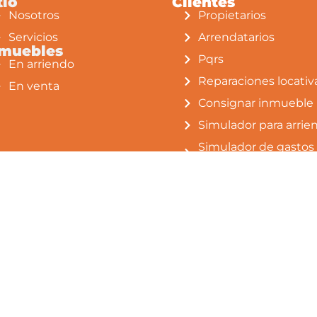
tio
Clientes
Nosotros
Propietarios
Servicios
Arrendatarios
nmuebles
Pqrs
En arriendo
Reparaciones locativ
En venta
Consignar inmueble
Simulador para arrie
Simulador de gastos
notariales