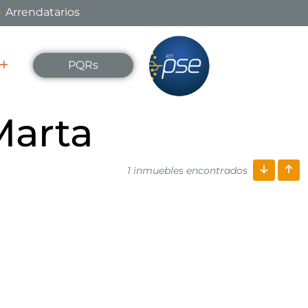
Arrendatarios
PQRs
Marta
1 inmuebles encontrados