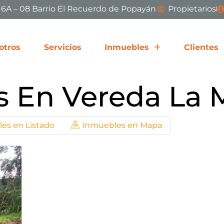
# 6A – 08 Barrio El Recuerdo de Popayán
Propietarios
otros
Servicios
Inmuebles
Clientes
s En Vereda La 
es en Listado
Inmuebles en Mapa