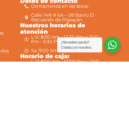
Datos de contacto
Contáctenos en las áreas
Calle 14N # 6A – 08 Barrio El
Recuerdo de Popayán
Nuestros horarios de
atención
as
L-V: 8:00 Am - 12:30 Pm y 2:00
Pm - 5:30 Pm
¿Necesitas ayuda?
Chatea con nosotros
Sa: 9:00 Am - 12:00 m
ndos
Horario de caja:
L-V: 8:00 Am - 12:00 Pm y 2:00
Pm - 4:30 Pm