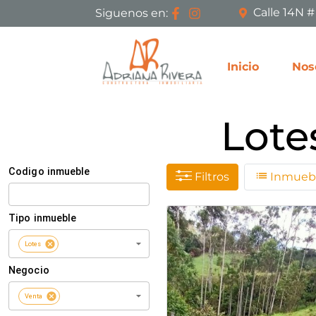
Calle 14N 
Siguenos en:
Inicio
Nos
Lote
Filtros
Inmuebl