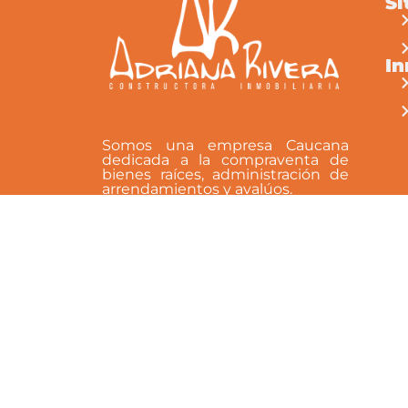
Si
I
Somos una empresa Caucana
dedicada a la compraventa de
bienes raíces, administración de
arrendamientos y avalúos.
Síguenos en