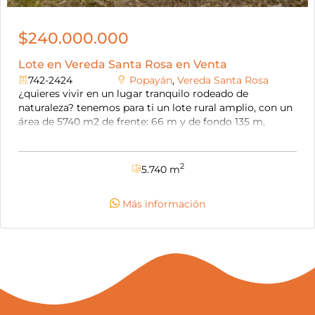
$240.000.000
Lote en Vereda Santa Rosa en Venta
742-2424
Popayán
,
Vereda Santa Rosa
¿quieres vivir en un lugar tranquilo rodeado de
naturaleza? tenemos para ti un lote rural amplio, con un
área de 5740 m2 de frente: 66 m y de fondo 135 m,
ubicado en la vereda santa rosa, a 10 km de la variante
norte. vía destapada y en afirmado. • 30% plano, 70% en
pendiente. • cuenta con punto de agua y energía. •
2
5.740 m
presenta cerramiento con cerca. • tiene una mejora,
galpón de 6 m x 10 m paredes de superboard y guadua,
Más información
techo de zinc. el precio no es negociable, se aceptan
permutas por un lote pequeño.