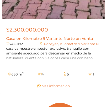
$2.300.000.000
Casa en Kilometro 9 Variante Norte en Venta
742-1182
Popayán
,
Kilometro 9 Variante Norte
casa campestre en sector exclusivo, tranquilo con
ambiente adecuado para descansar en medio de la
naturaleza. cuenta con 3 alcobas cada una con baño
(alcoba principal con vestier), sala, comedor, cocina
integral, alcoba de servicio con baño, ático, baño auxiliar,
balcones, gimnasio, amplios corredores, garaje cubierto
2
650 m
4
5
1
para cuatro carros, parqueadero para dos carros, zona
social con alcoba, piscina y cancha de baloncesto.
Más información
adicionalmente tiene una casa para huéspedes con una
alcoba con baño y clóset, cocina integral, sala-comedor
y parqueadero cubierto. la casa está construida sobre un
lote de 22000 m2, se puede vender el total del área o
también se vende por parcelas de 3000 m2 por un valor