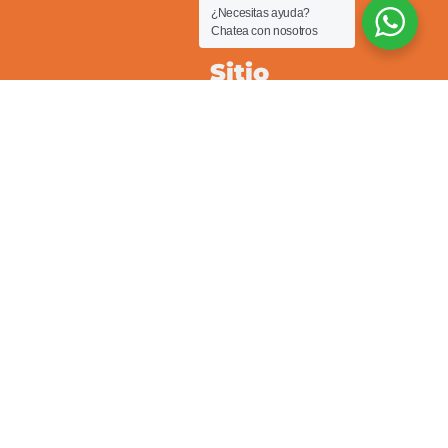
¿Necesitas ayuda?
Chatea con nosotros
Sitio
Nosotros
Servicios
Inmuebles
En arriendo
En venta
Clientes
Propietarios
Arrendatarios
Pqrs
Reparaciones locativas
Consignar inmueble